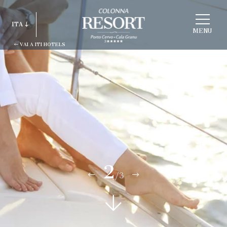
SCEGLI
ITA
STRUTTURA
MENU
VAI A ITI HOTELS
ITA
ENG
FRA
DEU
ESP
RUS
2
/3