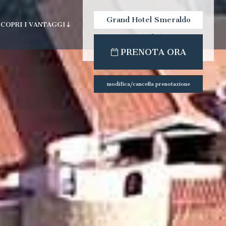
Grand Hotel Smeraldo
SCOPRI I VANTAGGI
Beach
check-out:
check-in:
PRENOTA ORA
modifica/cancella prenotazione
a