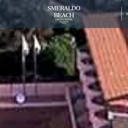
Miglior tariffa
Cesto di frutta
lonna Capo
Cancellazione gratuit
o Beach
rco
raneo
Hotel