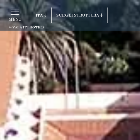
ITA
SCEGLI STRUTTURA
MENU
VAI A ITI HOTELS
ITA
Vai a ITI Hotels
ENG
FRA
Porto Cervo - Colonna Resort
DEU
S. Teresa di Gallura - Grand Hotel Co
ESP
Testa
RUS
Baja Sardinia - Grand Hotel Smerald
Porto Rotondo - Colonna Beach Hotel
Porto Cervo - Colonna Park Hotel
Porto Cervo - Colonna Country
Porto Rotondo - Colonna Du Golf
Porto Rotondo - Hotel Colonna San Ma
Olbia - Colonna Palace Hotel Mediter
Antigua e Barbuda - Colonna Antigua 