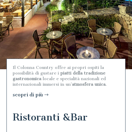
Il Colonna Country offre ai propri ospiti la
possibilità di gustare i
piatti della tradizione
gastronomica
locale e specialità nazionali ed
internazionali immersi in un’
atmosfera unica
.
scopri di più
Ristoranti &Bar