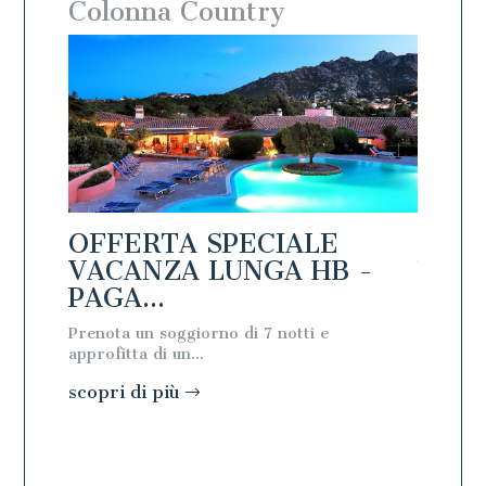
Le offerte di:
Colonna Country
Colon
OFFERTA SPECIALE
OFFE
-
VACANZA LUNGA HB -
VACA
PAGA...
PAGA.
Prenota un soggiorno di 7 notti e
Prenota u
approfitta di un...
approfitta
scopri di più
scopri d