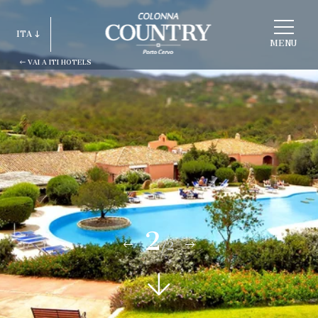
SCEGLI
ITA
STRUTTURA
MENU
VAI A ITI HOTELS
ITA
ENG
FRA
DEU
ESP
RUS
1
/2