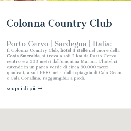
Colonna Country Club
Porto Cervo | Sardegna | Italia:
Il Colonna Country Club,
hotel 4 stelle
nel cuore della
Costa Smeralda,
si trova a soli 2 km da Porto Cervo
centro e a 500 metri dall’omonima Marina. L’hotel si
estende in un parco verde di circa 60.000 metri
quadrati, a soli 1000 metri dalla spiaggia di Cala Granu
e Cala Corallina, raggiungibili a piedi.
scopri di più