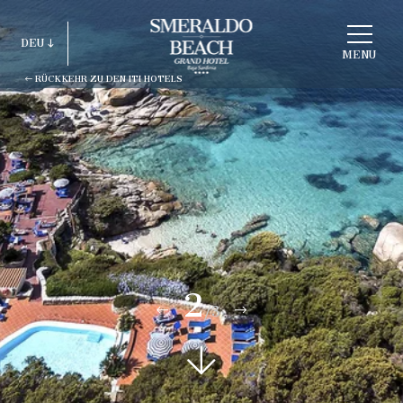
STRUKTUR
DEU
WÄHLEN
MENU
RÜCKKEHR ZU DEN ITI HOTELS
ITA
ENG
FRA
DEU
ESP
RUS
2
/3