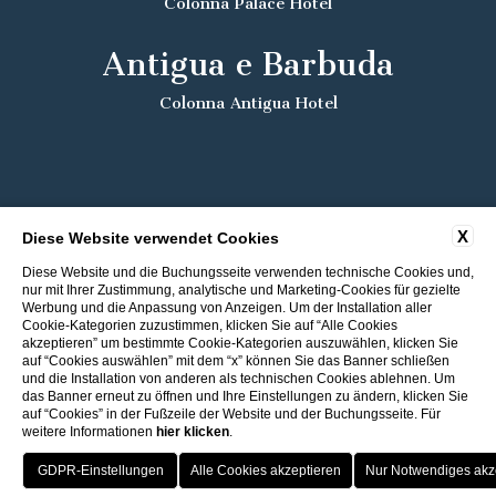
Colonna Palace Hotel
Antigua e Barbuda
Colonna Antigua Hotel
X
Diese Website verwendet Cookies
Diese Website und die Buchungsseite verwenden technische Cookies und,
nur mit Ihrer Zustimmung, analytische und Marketing-Cookies für gezielte
Werbung und die Anpassung von Anzeigen. Um der Installation aller
Cookie-Kategorien zuzustimmen, klicken Sie auf “Alle Cookies
akzeptieren” um bestimmte Cookie-Kategorien auszuwählen, klicken Sie
auf “Cookies auswählen” mit dem “x” können Sie das Banner schließen
und die Installation von anderen als technischen Cookies ablehnen. Um
das Banner erneut zu öffnen und Ihre Einstellungen zu ändern, klicken Sie
auf “Cookies” in der Fußzeile der Website und der Buchungsseite. Für
weitere Informationen
hier klicken
.
Rückkehr zu den ITI Hotels
Bester Preis
Porto Cervo - Colonna Resort
HOTEL
OFFERTE
VANTAGGI
PRENOTA
S. Teresa di Gallura - Grand Hotel Colonna Capo Testa