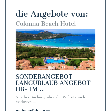
die Angebote von:
Colonna Beach Hotel
Colo
SONDERANGEBOT
SON
BOT
LANGURLAUB ANGEBOT
LAN
HB- IM ...
FB - 
Nur bei Buchung über die Website viele
Nur bei 
exklusive ...
exklusive 
mehr erfahren
mehr e