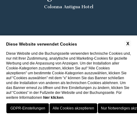
Colonna Antigua Hotel
X
Diese Website verwendet Cookies
Diese Website und die Buchungsseite verwenden technische Cookies und,
nur mit Ihrer Zustimmung, analytische und Marketing-Cookies für gezielte
Werbung und die Anpassung von Anzeigen. Um der Installation aller
Cookie-Kategorien zuzustimmen, klicken Sie auf “Alle Cookies
akzeptieren” um bestimmte Cookie-Kategorien auszuwählen, klicken Sie
auf “Cookies auswählen” mit dem “x” können Sie das Banner schließen
und die Installation von anderen als technischen Cookies ablehnen. Um
das Banner erneut zu öffnen und Ihre Einstellungen zu ändern, klicken Sie
auf “Cookies” in der Fußzeile der Website und der Buchungsseite. Für
weitere Informationen
hier klicken
.
Rückkehr zu den ITI Hotels
Bester Preis
Porto Cervo - Colonna Resort
HOTEL
OFFERTE
VANTAGGI
PRENOTA
S. Teresa di Gallura - Grand Hotel Colonna Capo Testa
Kostenloses Upgrade je nach Verfügbarkeit
Baja Sardinia - Grand Hotel Smeraldo Beach
Porto Rotondo - Colonna Beach Hotel
Porto Cervo - Colonna Park Hotel