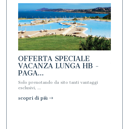
OFFERTA SPECIALE
OFFE
PAGA
VACANZA LUNGA HB -
VACA
PAGA...
PAGA
Solo prenotando da sito tanti vantaggi
Solo pre
esclusivi, ...
esclusivi, 
scopri di più
scopri 