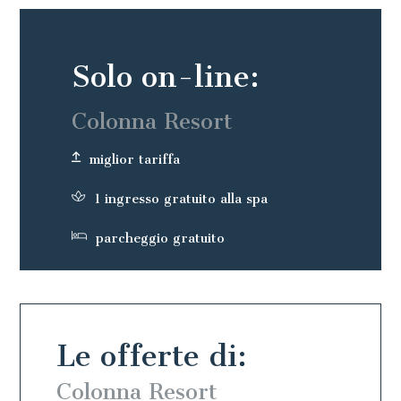
Solo on-line:
Colonna Resort
miglior tariffa
1 ingresso gratuito alla spa
parcheggio gratuito
Le offerte di:
Colonna Resort
Colo