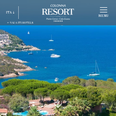
SCEGLI
ITA
STRUTTURA
MENU
VAI A ITI HOTELS
ITA
ENG
FRA
DEU
ESP
RUS