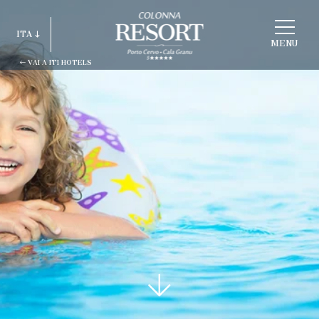
SCEGLI
ITA
STRUTTURA
MENU
VAI A ITI HOTELS
ITA
ENG
FRA
DEU
ESP
RUS