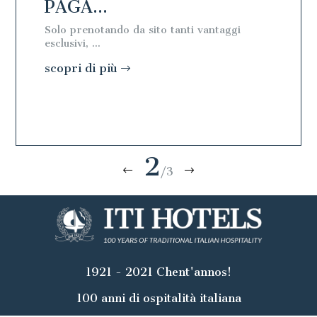
PAGA...
PAGA
Solo prenotando da sito tanti vantaggi
Solo pre
esclusivi, ...
esclusivi, 
scopri di più
scopri 
2
/3
1921 - 2021 Chent'annos!
100 anni di ospitalità italiana