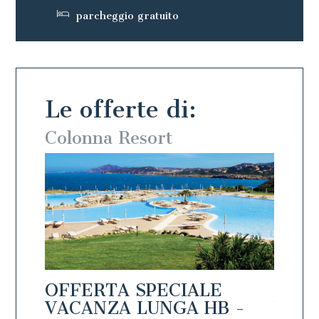
parcheggio gratuito
Le offerte di:
Colonna Resort
Colo
OFFERTA SPECIALE
OFFE
PAGA
VACANZA LUNGA HB -
VACA