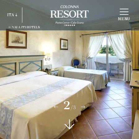
SCEGLI
ITA
STRUTTURA
MENU
VAI A ITI HOTELS
ITA
ENG
FRA
DEU
ESP
RUS
2
/3