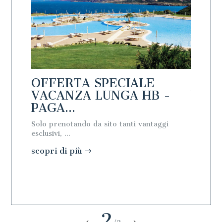
OFFERTA SPECIALE
OFFE
PAGA
VACANZA LUNGA HB -
VACA
PAGA...
PAGA
Solo prenotando da sito tanti vantaggi
Solo pre
esclusivi, ...
esclusivi, 
scopri di più
scopri 
2