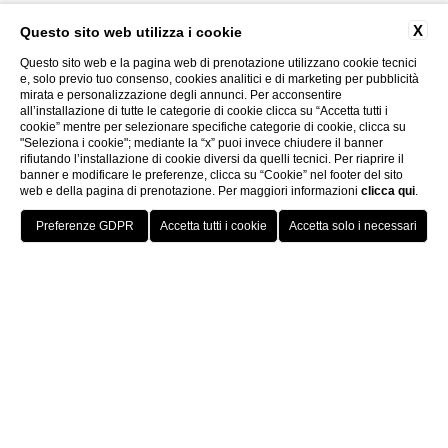
X
Questo sito web utilizza i cookie
Questo sito web e la pagina web di prenotazione utilizzano cookie tecnici
e, solo previo tuo consenso, cookies analitici e di marketing per pubblicità
mirata e personalizzazione degli annunci. Per acconsentire
all’installazione di tutte le categorie di cookie clicca su “Accetta tutti i
cookie” mentre per selezionare specifiche categorie di cookie, clicca su
"Seleziona i cookie"; mediante la “x” puoi invece chiudere il banner
rifiutando l’installazione di cookie diversi da quelli tecnici. Per riaprire il
banner e modificare le preferenze, clicca su “Cookie” nel footer del sito
web e della pagina di prenotazione. Per maggiori informazioni
clicca qui
.
Vai a ITI Hotels
miglior tariffa
Porto Cervo - Colonna Resort
HOTELS
OFFERTE
VANTAGGI
PRENOTA
S. Teresa di Gallura - Grand Hotel Colonna Capo Testa
1 ingresso gratuito alla spa
Baja Sardinia - Grand Hotel Smeraldo Beach
Porto Rotondo - Colonna Beach Hotel
parcheggio gratuito
Porto Cervo - Colonna Park Hotel
Porto Cervo - Colonna Country
Porto Rotondo - Colonna Du Golf
Porto Rotondo - Hotel Colonna San Marco
Olbia - Colonna Palace Hotel Mediterraneo
Antigua e Barbuda - Colonna Antigua Hotel