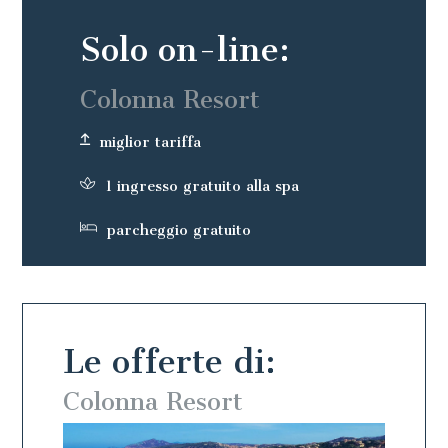
Solo on-line:
Colonna Resort
miglior tariffa
1 ingresso gratuito alla spa
parcheggio gratuito
Le offerte di:
Colonna Resort
Colo