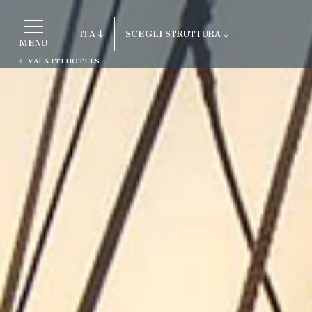
ITA
SCEGLI STRUTTURA
MENU
VAI A ITI HOTELS
ITA
Vai a ITI Hotels
ENG
FRA
Porto Cervo - Colonna Resort
DEU
S. Teresa di Gallura - Grand Hotel Co
ESP
Testa
RUS
Baja Sardinia - Grand Hotel Smerald
Porto Rotondo - Colonna Beach Hotel
Porto Cervo - Colonna Park Hotel
Porto Cervo - Colonna Country
Porto Rotondo - Colonna Du Golf
Porto Rotondo - Hotel Colonna San Ma
Olbia - Colonna Palace Hotel Mediter
Antigua e Barbuda - Colonna Antigua 