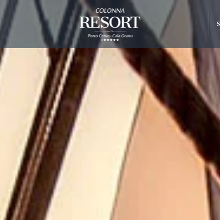
miglior tariffa
1 ingresso gratuito al
lonna Capo
parcheggio gratuito
o Beach
rco
raneo
Hotel