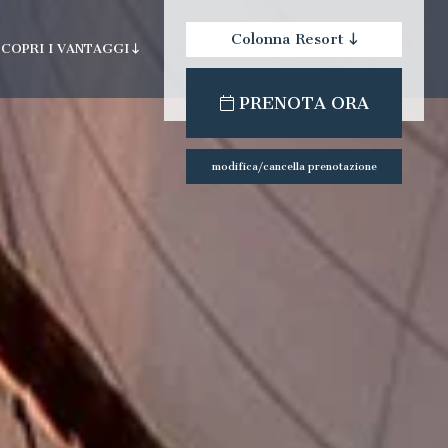
Colonna Resort
SCOPRI I VANTAGGI
check-out:
check-in:
PRENOTA ORA
la spa
modifica/cancella prenotazione