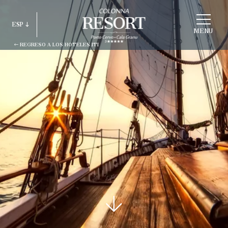
ELEGIR
ESP
ESTRUCTURA
MENU
REGRESO A LOS HOTELES ITI
ITA
ENG
FRA
DEU
ESP
RUS