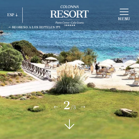
ELEGIR
ESP
ESTRUCTURA
MENU
REGRESO A LOS HOTELES ITI
ITA
ENG
FRA
DEU
ESP
RUS
3
/3