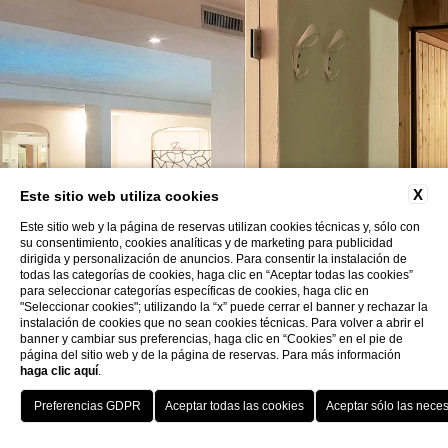
X
Este sitio web utiliza cookies
Este sitio web y la página de reservas utilizan cookies técnicas y, sólo con
su consentimiento, cookies analíticas y de marketing para publicidad
dirigida y personalización de anuncios. Para consentir la instalación de
todas las categorías de cookies, haga clic en “Aceptar todas las cookies”
para seleccionar categorías específicas de cookies, haga clic en
"Seleccionar cookies"; utilizando la “x” puede cerrar el banner y rechazar la
instalación de cookies que no sean cookies técnicas. Para volver a abrir el
banner y cambiar sus preferencias, haga clic en “Cookies” en el pie de
página del sitio web y de la página de reservas. Para más información
haga clic aquí
.
Regreso a los Hoteles ITI
Mejor tarifa
Porto Cervo - Colonna Resort
HOTEL
OFFERTE
VANTAGGI
PRENOTA
S. Teresa di Gallura - Grand Hotel Colonna Capo Testa
1 entrada gratis al spa
Baja Sardinia - Grand Hotel Smeraldo Beach