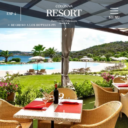
ELEGIR
ESP
ESTRUCTURA
MENU
REGRESO A LOS HOTELES ITI
ITA
ENG
FRA
DEU
ESP
RUS
2
/4