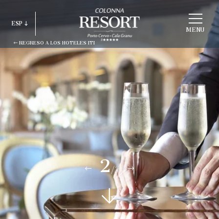
ELEGIR
ESP
ESTRUCTURA
MENU
REGRESO A LOS HOTELES ITI
ITA
ENG
FRA
DEU
ESP
RUS
2
/3