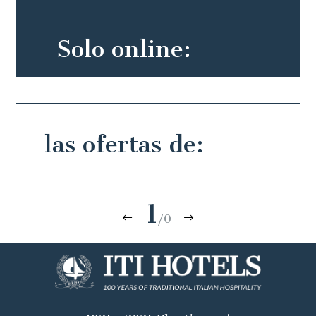
Solo online:
las ofertas de:
1
/0