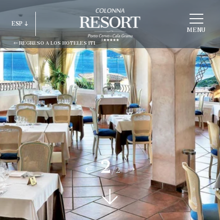
ELEGIR
ESP
ESTRUCTURA
MENU
REGRESO A LOS HOTELES ITI
ITA
ENG
FRA
DEU
ESP
RUS
2
/2