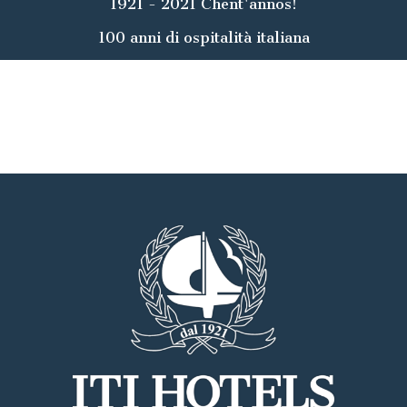
1921 - 2021 Chent'annos!
100 anni di ospitalità italiana