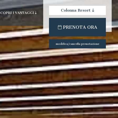
Colonna Resort
SCOPRI I VANTAGGI
check-out:
check-in:
PRENOTA ORA
la spa
modifica/cancella prenotazione