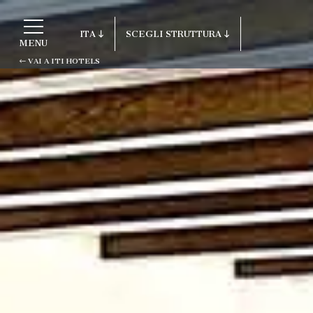
ITA
SCEGLI STRUTTURA
MENU
VAI A ITI HOTELS
ITA
Vai a ITI Hotels
ENG
FRA
Porto Cervo - Colonna Resort
DEU
S. Teresa di Gallura - Grand Hotel Co
ESP
Testa
RUS
Baja Sardinia - Grand Hotel Smerald
Porto Rotondo - Colonna Beach Hotel
Porto Cervo - Colonna Park Hotel
Porto Cervo - Colonna Country
Porto Rotondo - Colonna Du Golf
Porto Rotondo - Hotel Colonna San Ma
Olbia - Colonna Palace Hotel Mediter
Antigua e Barbuda - Colonna Antigua 