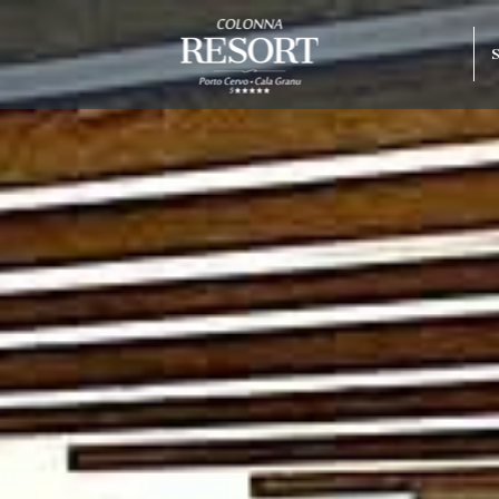
miglior tariffa
1 ingresso gratuito al
lonna Capo
parcheggio gratuito
o Beach
rco
raneo
Hotel