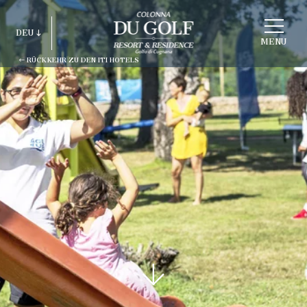
STRUKTUR
DEU
WÄHLEN
MENU
RÜCKKEHR ZU DEN ITI HOTELS
ITA
ENG
FRA
DEU
ESP
RUS