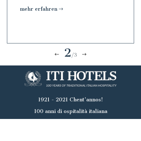
hr erfahren
mehr erfahren
3
/3
1921 - 2021 Chent'annos!
100 anni di ospitalità italiana