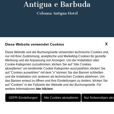
Antigua e Barbuda
Colonna Antigua Hotel
X
Diese Website verwendet Cookies
Diese Website und die Buchungsseite verwenden technische Cookies und,
nur mit Ihrer Zustimmung, analytische und Marketing-Cookies für gezielte
Werbung und die Anpassung von Anzeigen. Um der Installation aller
Cookie-Kategorien zuzustimmen, klicken Sie auf “Alle Cookies
akzeptieren” um bestimmte Cookie-Kategorien auszuwählen, klicken Sie
auf “Cookies auswählen” mit dem “x” können Sie das Banner schließen
und die Installation von anderen als technischen Cookies ablehnen. Um
das Banner erneut zu öffnen und Ihre Einstellungen zu ändern, klicken Sie
auf “Cookies” in der Fußzeile der Website und der Buchungsseite. Für
weitere Informationen
hier klicken
.
Rückkehr zu den ITI Hotels
Bester Preis
Porto Cervo - Colonna Resort
HOTEL
OFFERTE
VANTAGGI
PRENOTA
S. Teresa di Gallura - Grand Hotel Colonna Capo Testa
Kostenloses Upgrade je nach Verfügbarkeit
Baja Sardinia - Grand Hotel Smeraldo Beach
Porto Rotondo - Colonna Beach Hotel