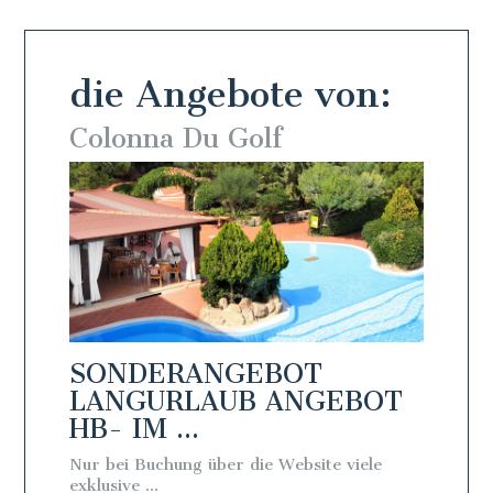
die Angebote von:
olonna Du Golf
Colonna Du 
ONDERANGEBOT
SONDERAN
ANGURLAUB ANGEBOT
LANGURLA
- IM ...
FB - IM...
 bei Buchung über die Website viele
Nur bei Buchung über
lusive ...
exklusive ...