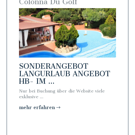
Colonna Du Golf
Colo
SONDERANGEBOT
SON
BOT
LANGURLAUB ANGEBOT
LAN
HB- IM ...
FB - 
iele
Nur bei Buchung über die Website viele
Nur bei 
exklusive ...
exklusive 
mehr erfahren
mehr e