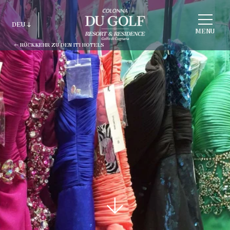
STRUKTUR
DEU
WÄHLEN
MENU
RÜCKKEHR ZU DEN ITI HOTELS
ITA
ENG
FRA
DEU
ESP
RUS