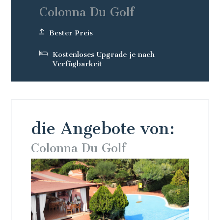
Colonna Du Golf
Bester Preis
Kostenloses Upgrade je nach
Verfügbarkeit
die Angebote von:
Colonna Du Golf
Colo