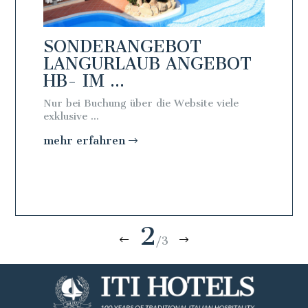
SONDERANGEBOT
SON
BOT
LANGURLAUB ANGEBOT
LAN
HB- IM ...
FB - 
iele
Nur bei Buchung über die Website viele
Nur bei 
exklusive ...
exklusive 
mehr erfahren
mehr e
2
/3