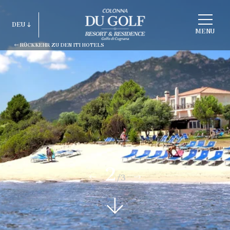
STRUKTUR
DEU
WÄHLEN
MENU
RÜCKKEHR ZU DEN ITI HOTELS
ITA
ENG
FRA
DEU
ESP
RUS
2
/3