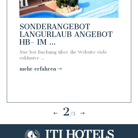
SONDERANGEBOT
SON
BOT
LANGURLAUB ANGEBOT
LAN
HB- IM ...
FB - 
iele
Nur bei Buchung über die Website viele
Nur bei 
exklusive ...
exklusive 
mehr erfahren
mehr e
2
/3