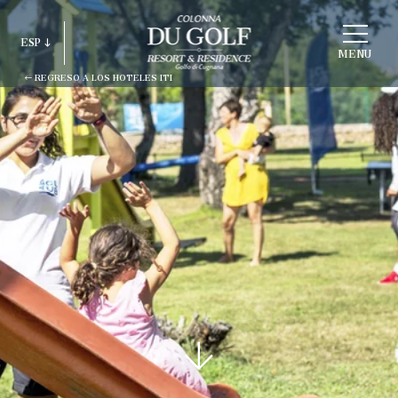
ELEGIR
ESP
ESTRUCTURA
MENU
REGRESO A LOS HOTELES ITI
ITA
ENG
FRA
DEU
ESP
RUS