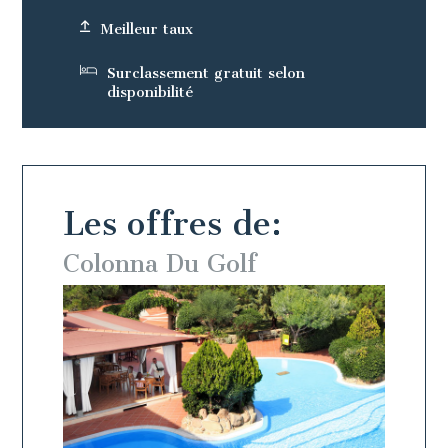
Meilleur taux
Surclassement gratuit selon
disponibilité
Les offres de:
Colonna Du Golf
Colo