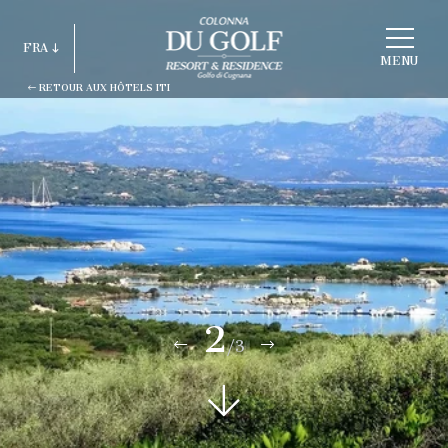
CHOISIR
FRA
HOTEL
MENU
RETOUR AUX HÔTELS ITI
ITA
ENG
FRA
DEU
ESP
RUS
2
/3