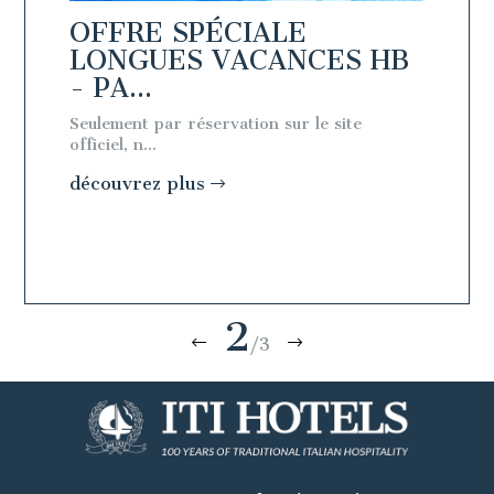
OFFRE SPÉCIALE
OFFR
 BB
LONGUES VACANCES HB
LON
- PA...
- PA.
e
Seulement par réservation sur le site
Seulemen
officiel, n...
officiel, n
découvrez plus
découv
2
/3