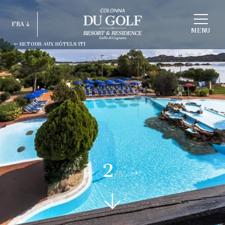
CHOISIR
FRA
HOTEL
MENU
RETOUR AUX HÔTELS ITI
ITA
ENG
FRA
DEU
ESP
RUS
2
/3