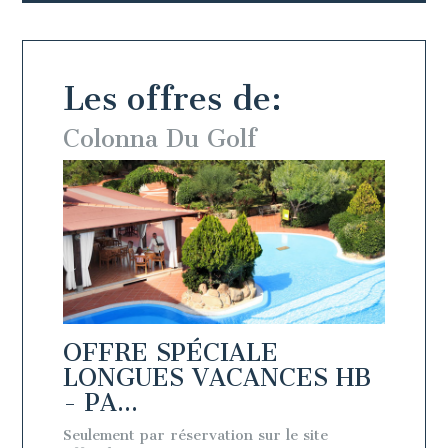
Les offres de:
Colonna Du Golf
Colo
OFFRE SPÉCIALE
OFFR
 BB
LONGUES VACANCES HB
LON
- PA...
- PA.
e
Seulement par réservation sur le site
Seulemen