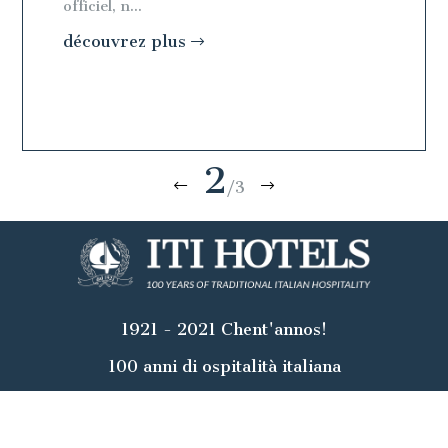
officiel, n...
officiel, n
découvrez plus
découv
2
/3
1921 - 2021 Chent'annos!
100 anni di ospitalità italiana