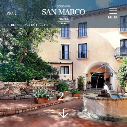
CHOISIR
FRA
HOTEL
MENU
RETOUR AUX HÔTELS ITI
ITA
ENG
FRA
DEU
ESP
RUS
2
/3