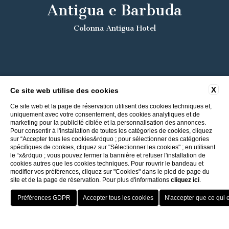
Antigua e Barbuda
Colonna Antigua Hotel
X
Ce site web utilise des cookies
Ce site web et la page de réservation utilisent des cookies techniques et,
uniquement avec votre consentement, des cookies analytiques et de
marketing pour la publicité ciblée et la personnalisation des annonces.
Pour consentir à l'installation de toutes les catégories de cookies, cliquez
sur “Accepter tous les cookies&rdquo ; pour sélectionner des catégories
spécifiques de cookies, cliquez sur "Sélectionner les cookies" ; en utilisant
le “x&rdquo ; vous pouvez fermer la bannière et refuser l'installation de
cookies autres que les cookies techniques. Pour rouvrir le bandeau et
modifier vos préférences, cliquez sur "Cookies" dans le pied de page du
site et de la page de réservation. Pour plus d'informations
cliquez ici
.
Retour aux Hôtels ITI
Meilleur taux
Porto Cervo - Colonna Resort
HOTEL
OFFERTE
VANTAGGI
PRENOTA
S. Teresa di Gallura - Grand Hotel Colonna Capo Testa
Baja Sardinia - Grand Hotel Smeraldo Beach
Porto Rotondo - Colonna Beach Hotel