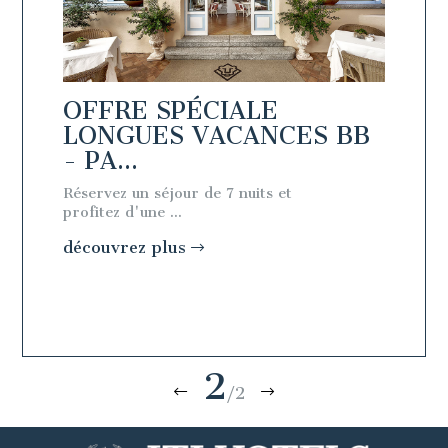
NG
OFFRE SPÉCIALE
SPEC
N
LONGUES VACANCES BB
STAY
- PA...
ARR..
l
Réservez un séjour de 7 nuits et
Book a 7
profitez d'une ...
discount 
découvrez plus
découv
2
/2