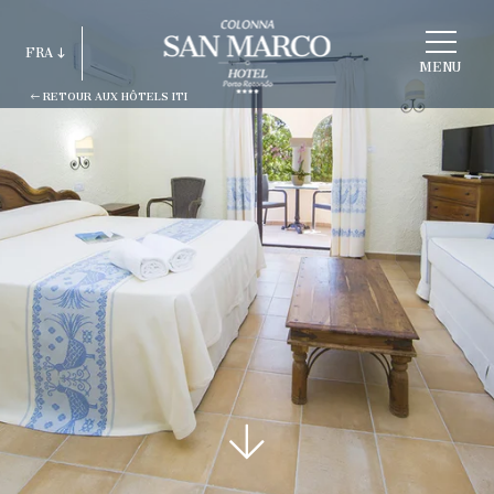
CHOISIR
FRA
HOTEL
MENU
RETOUR AUX HÔTELS ITI
ITA
ENG
FRA
DEU
ESP
RUS