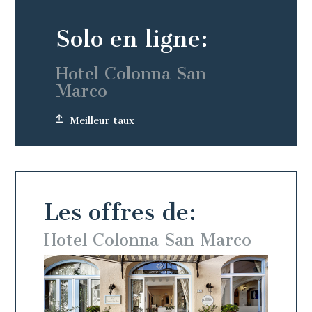
Solo en ligne:
Hotel Colonna San
Marco
Meilleur taux
Les offres de:
arco
Hotel Colonna San Marco
Hote