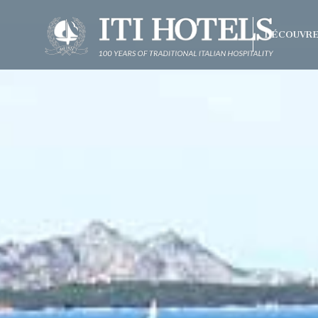
DÉCOUVRE
Meilleur prix garanti
Upgrade gratuit selon disponi
olonna Capo
check-in
o Beach
arco
raneo
Hotel