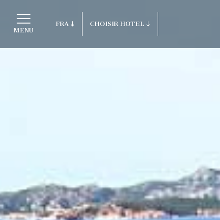
FRA
CHOISIR HOTEL
MENU
ITA
Retour aux Hôtels ITI
ENG
FRA
Porto Cervo - Colonna Resort
DEU
S. Teresa di Gallura - Grand Hotel C
ESP
Testa
RUS
Baja Sardinia - Grand Hotel Smerald
Porto Rotondo - Colonna Beach Hotel
Porto Cervo - Colonna Park Hotel
Porto Cervo - Colonna Country
Porto Rotondo - Colonna Du Golf
Porto Rotondo - Hotel Colonna San M
Olbia - Colonna Palace Hotel Mediter
Antigua e Barbuda - Colonna Antigua 