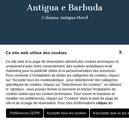
Antigua e Barbuda
Colonna Antigua Hotel
X
Ce site web utilise des cookies
Ce site web et la page de réservation utilisent des cookies techniques et,
uniquement avec votre consentement, des cookies analytiques et de
marketing pour la publicité ciblée et la personnalisation des annonces.
Pour consentir à l'installation de toutes les catégories de cookies, cliquez
sur “Accepter tous les cookies&rdquo ; pour sélectionner des catégories
spécifiques de cookies, cliquez sur "Sélectionner les cookies" ; en utilisant
le “x&rdquo ; vous pouvez fermer la bannière et refuser l'installation de
cookies autres que les cookies techniques. Pour rouvrir le bandeau et
modifier vos préférences, cliquez sur "Cookies" dans le pied de page du
site et de la page de réservation. Pour plus d'informations
cliquez ici
.
Retour aux Hôtels ITI
Meilleur taux
Porto Cervo - Colonna Resort
HOTEL
OFFERTE
VANTAGGI
PRENOTA
S. Teresa di Gallura - Grand Hotel Colonna Capo Testa
Surclassement gratuit selon disponibilité
Baja Sardinia - Grand Hotel Smeraldo Beach