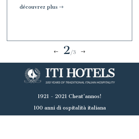
découvrez plus
découv
2
/3
1921 - 2021 Chent'annos!
100 anni di ospitalità italiana