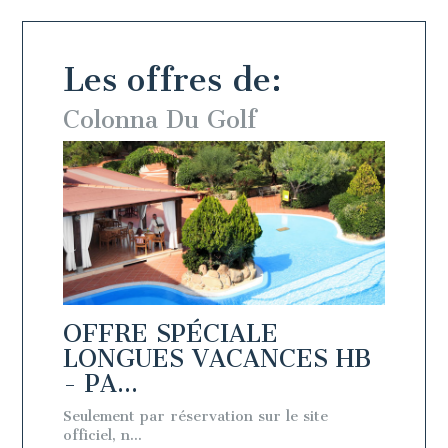
Les offres de:
Colonna Du Golf
Colo
OFFRE SPÉCIALE
OFFR
 BB
LONGUES VACANCES HB
LON
- PA...
- PA.
e
Seulement par réservation sur le site
Seulemen
officiel, n...
officiel, n