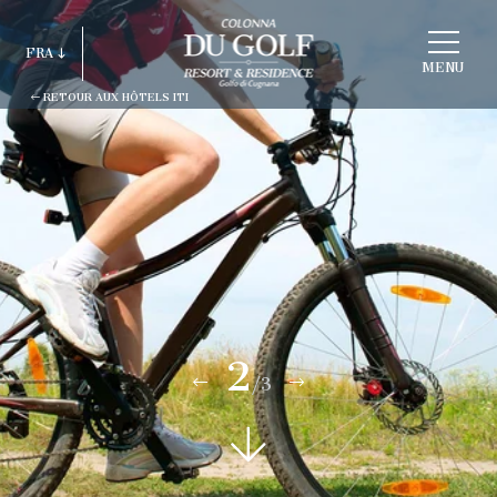
CHOISIR
FRA
HOTEL
MENU
RETOUR AUX HÔTELS ITI
ITA
ENG
FRA
DEU
ESP
RUS
2
/3