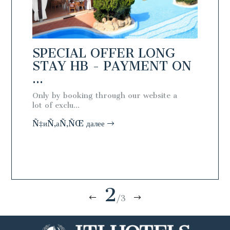
NG
SPECIAL OFFER LONG
SPEC
T ON
STAY HB - PAYMENT ON
STAY
...
...
te a
Only by booking through our website a
Only by 
lot of exclu...
lot of exc
Ñ‡иÑ‚аÑ‚ÑŒ далее
Ñ‡иÑ‚а
2
/3