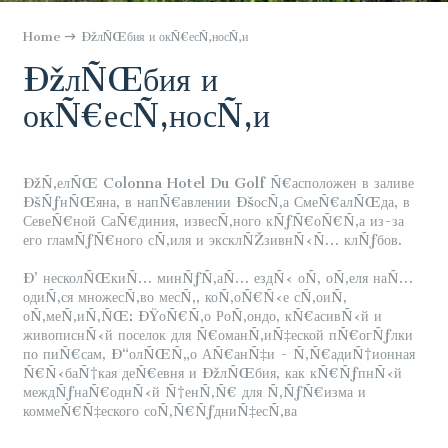
Home
ÐžлÑŒбия и окÑ€есÑ‚носÑ‚и
ÐžлÑŒбия и
окÑ€есÑ‚носÑ‚и
ÐžÑ‚елÑŒ Colonna Hotel Du Golf Ñ€асположен в заливе
ÐšÑƒнÑŒяна, в напÑ€авлении ÐšосÑ‚а СмеÑ€алÑŒда, в
СевеÑ€ной СаÑ€диния, извесÑ‚ного кÑƒÑ€оÑ€Ñ‚а из-за
его гламÑƒÑ€ного сÑ‚иля и эксклÑŽзивнÑ‹Ñ… клÑƒбов.
Ð’ несколÑŒкиÑ… минÑƒÑ‚аÑ… ездÑ‹ оÑ‚ оÑ‚еля наÑ…
одиÑ‚ся множесÑ‚во месÑ‚, коÑ‚оÑ€Ñ‹е сÑ‚оиÑ‚
оÑ‚меÑ‚иÑ‚ÑŒ: ÐŸоÑ€Ñ‚о РоÑ‚ондо, кÑ€асивÑ‹й и
живописнÑ‹й поселок для Ñ€оманÑ‚иÑ‡еской пÑ€огÑƒлки
по пиÑ€сам, Ð“олÑŒÑ„о АÑ€анÑ‡и - Ñ‚Ñ€адиÑ†ионная
Ñ€Ñ‹баÑ†кая деÑ€евня и ÐžлÑŒбия, как кÑ€ÑƒпнÑ‹й
междÑƒнаÑ€однÑ‹й Ñ†енÑ‚Ñ€ для Ñ‚ÑƒÑ€изма и
коммеÑ€Ñ‡еского соÑ‚Ñ€ÑƒдниÑ‡есÑ‚ва