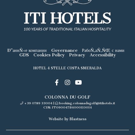
Ð”аннÑ‹е компании
Governance
РабоÑ‚аÑ‚ÑŒ с нами
GDS
Cookies Policy
Privacy
Accessibility
HOTEL 4 STELLE COSTA SMERALDA
COLONNA DU GOLF
+39 0789 33004
|
booking.colonnadugolf@itihotels.it
CIN: IT090047B4000E0014
Website by Blastness