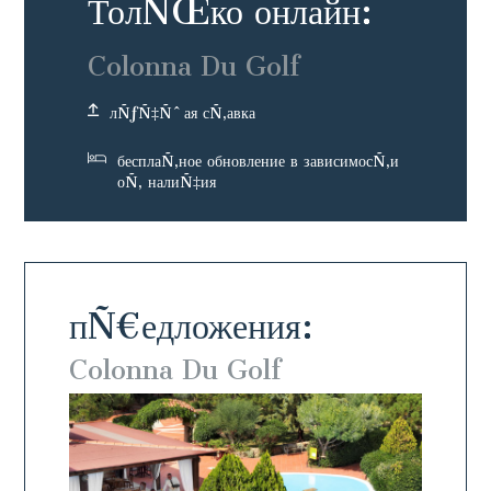
ТолÑŒко онлайн:
Colonna Du Golf
лÑƒÑ‡Ñˆая сÑ‚авка
бесплаÑ‚ное обновление в зависимосÑ‚и
оÑ‚ налиÑ‡ия
пÑ€едложения:
Colonna Du Golf
Colo