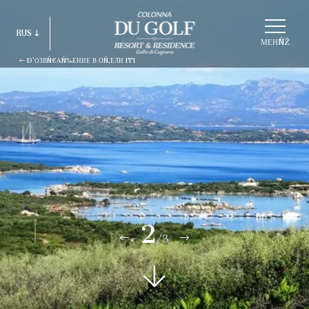
ВÑ‹БÑ€АÑ‚ÑŒ
RUS
СÑ‚Ñ€ÑƑКÑ‚ÑƑÑ€ÑƑ
МЕНÑŽ
Ð’ОЗВÑ€АÑ‰ЕНИЕ В ОÑ‚ЕЛИ ITI
ITA
ENG
FRA
DEU
ESP
RUS
2
/3