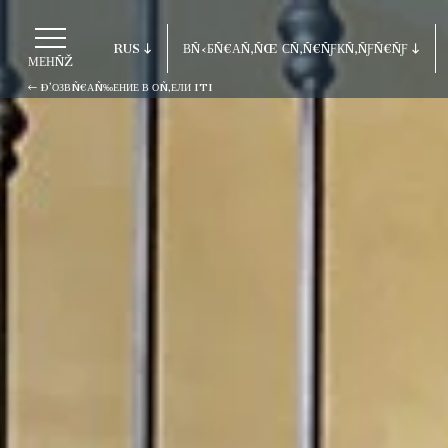
RUS
ВÑ‹БÑ€АÑ‚ÑŒ СÑ‚Ñ€ÑƑКÑ‚ÑƑÑ€ÑƑ
МЕНÑŽ
Ð’ОЗВÑ€АÑ‰ЕНИЕ В ОÑ‚ЕЛИ ITI
ITA
Ð’озвÑ€аÑ‰ение в оÑ‚ели ITI
ENG
FRA
Porto Cervo - Colonna Resort
DEU
S. Teresa di Gallura - Grand Hotel C
ESP
Testa
RUS
Baja Sardinia - Grand Hotel Smerald
Porto Rotondo - Colonna Beach Hotel
Porto Cervo - Colonna Park Hotel
Porto Cervo - Colonna Country
Porto Rotondo - Colonna Du Golf
Porto Rotondo - Hotel Colonna San M
Olbia - Colonna Palace Hotel Mediter
Antigua e Barbuda - Colonna Antigua 