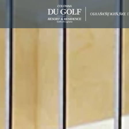
ОБНАÑ€ÑƑЖИÑ‚ÑŒ 
лÑƒÑ‡Ñˆая сÑ‚авка
бесплаÑ‚ное обновление в зависимосÑ‚и
olonna Capo
оÑ‚ налиÑ‡ия
o Beach
arco
raneo
Hotel