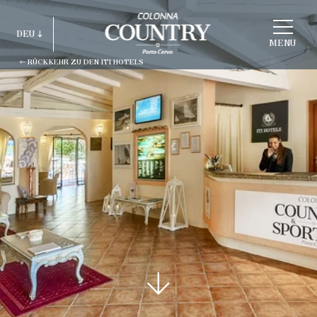
STRUKTUR
DEU
WÄHLEN
MENU
RÜCKKEHR ZU DEN ITI HOTELS
ITA
ENG
FRA
DEU
ESP
RUS