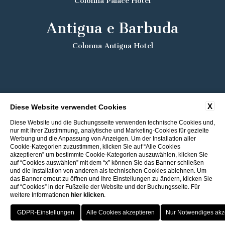
Colonna Palace Hotel
Antigua e Barbuda
Colonna Antigua Hotel
X
Diese Website verwendet Cookies
Diese Website und die Buchungsseite verwenden technische Cookies und,
nur mit Ihrer Zustimmung, analytische und Marketing-Cookies für gezielte
Werbung und die Anpassung von Anzeigen. Um der Installation aller
Cookie-Kategorien zuzustimmen, klicken Sie auf “Alle Cookies
akzeptieren” um bestimmte Cookie-Kategorien auszuwählen, klicken Sie
auf “Cookies auswählen” mit dem “x” können Sie das Banner schließen
und die Installation von anderen als technischen Cookies ablehnen. Um
das Banner erneut zu öffnen und Ihre Einstellungen zu ändern, klicken Sie
auf “Cookies” in der Fußzeile der Website und der Buchungsseite. Für
weitere Informationen
hier klicken
.
Rückkehr zu den ITI Hotels
Bester Preis
Porto Cervo - Colonna Resort
HOTEL
OFFERTE
VANTAGGI
PRENOTA
S. Teresa di Gallura - Grand Hotel Colonna Capo Testa