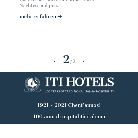
Nächten und pro...
Nächten 
mehr erfahren
mehr e
2
/2
1921 - 2021 Chent'annos!
100 anni di ospitalità italiana