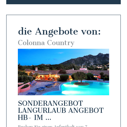
die Angebote von:
Colonna Country
Colo
SONDERANGEBOT
SON
BOT
LANGURLAUB ANGEBOT
LAN
HB- IM ...
BB - 
Buchen Sie einen Aufenthalt von 7
Buchen S