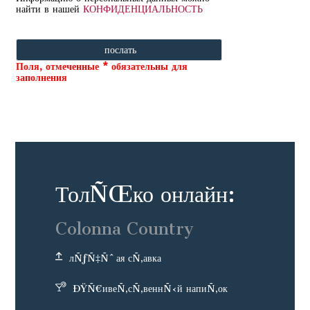
найти в нашей
КОНФИДЕНЦИАЛЬНОСТЬ
Поля, отмеченные * обязательны для
заполнения
ТолÑŒко онлайн:
Colonna Country
лÑƒÑ‡Ñˆая сÑ‚авка
ÐŸÑ€ивеÑ‚сÑ‚веннÑ‹й напиÑ‚ок