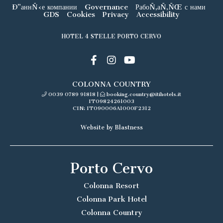
Ð”аннÑ‹е компании
Governance
РабоÑ‚аÑ‚ÑŒ с нами
GDS
Cookies
Privacy
Accessibility
HOTEL 4 STELLE PORTO CERVO
COLONNA COUNTRY
0039 0789 91818
|
booking.country@itihotels.it
IT09824261003
CIN: IT090006A1000F2312
Website by Blastness
Porto Cervo
Colonna Resort
Colonna Park Hotel
Colonna Country