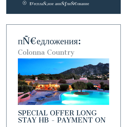
Ð‘есплаÑ‚ное аннÑƒлиÑ€ование
пÑ€едложения:
Colonna Country
Colo
NG
SPECIAL OFFER LONG
SPEC
T ON
STAY HB - PAYMENT ON
STAY