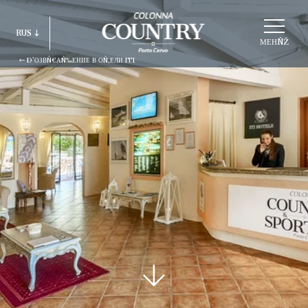
ВÑ‹БÑ€АÑ‚ÑŒ
RUS
СÑ‚Ñ€ÑƑКÑ‚ÑƑÑ€ÑƑ
МЕНÑŽ
Ð’ОЗВÑ€АÑ‰ЕНИЕ В ОÑ‚ЕЛИ ITI
ITA
ENG
FRA
DEU
ESP
RUS