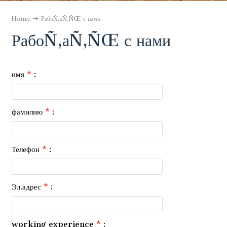
Home
РабоÑ‚аÑ‚ÑŒ с нами
РабоÑ‚аÑ‚ÑŒ с нами
имя
*
:
фамилию
*
:
Телефон
*
:
Эл.адрес
*
:
working experience
*
: