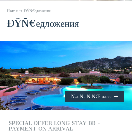
Home
ÐŸÑ€едложения
ÐŸÑ€едложения
Ñ‡иÑ‚аÑ‚ÑŒ далее
SPECIAL OFFER LONG STAY BB -
PAYMENT ON ARRIVAL