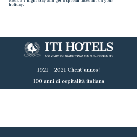
Book a 7 night stay and get a special discount on your
holiday.
1921 - 2021 Chent'annos!
100 anni di ospitalità italiana