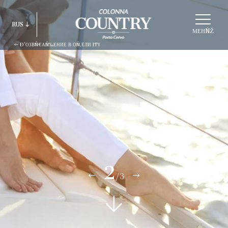
ВÑ‹БÑ€АÑ‚ÑŒ
RUS
СÑ‚Ñ€ÑƑКÑ‚ÑƑÑ€ÑƑ
МЕНÑŽ
Ð’ОЗВÑ€АÑ‰ЕНИЕ В ОÑ‚ЕЛИ ITI
ITA
ENG
FRA
DEU
ESP
RUS
2
/3