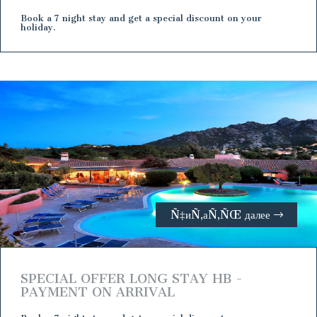
Book a 7 night stay and get a special discount on your
holiday.
Ñ‡иÑ‚аÑ‚ÑŒ далее
SPECIAL OFFER LONG STAY HB -
PAYMENT ON ARRIVAL