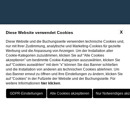
X
Diese Website verwendet Cookies
Diese Website und die Buchungsseite verwenden technische Cookies und,
nur mit Ihrer Zustimmung, analytische und Marketing-Cookies für gezielte
Werbung und die Anpassung von Anzeigen. Um der Installation aller
Cookie-Kategorien zuzustimmen, klicken Sie auf “Alle Cookies
akzeptieren” um bestimmte Cookie-Kategorien auszuwählen, klicken Sie
auf “Cookies auswählen” mit dem “x” können Sie das Banner schließen
und die Installation von anderen als technischen Cookies ablehnen. Um
das Banner erneut zu öffnen und Ihre Einstellungen zu ändern, klicken Sie
auf “Cookies” in der Fußzeile der Website und der Buchungsseite. Für
weitere Informationen
hier klicken
.
Rückkehr zu den ITI Hotels
Bester Preis
Porto Cervo - Colonna Resort
HOTEL
OFFERTE
VANTAGGI
PRENOTA
S. Teresa di Gallura - Grand Hotel Colonna Capo Testa
Willkommensgetränk
Baja Sardinia - Grand Hotel Smeraldo Beach
Porto Rotondo - Colonna Beach Hotel
Kostenfreie Stornierung
Porto Cervo - Colonna Park Hotel
Porto Cervo - Colonna Country
Porto Rotondo - Colonna Du Golf