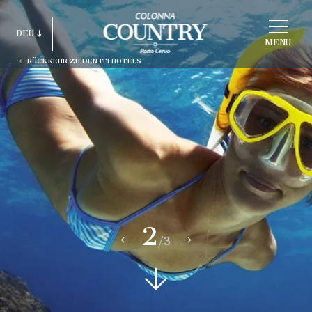
STRUKTUR
DEU
WÄHLEN
MENU
RÜCKKEHR ZU DEN ITI HOTELS
ITA
ENG
FRA
DEU
ESP
RUS
2
/3