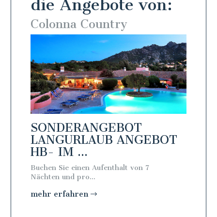
die Angebote von:
Colonna Country
Colo
SONDERANGEBOT
SON
BOT
LANGURLAUB ANGEBOT
LAN
HB- IM ...
BB - 
Buchen Sie einen Aufenthalt von 7
Buchen S
Nächten und pro...
Nächten 
mehr erfahren
mehr e