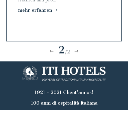
Nächten und pro...
Nächten 
mehr erfahren
mehr e
2
/2
1921 - 2021 Chent'annos!
100 anni di ospitalità italiana