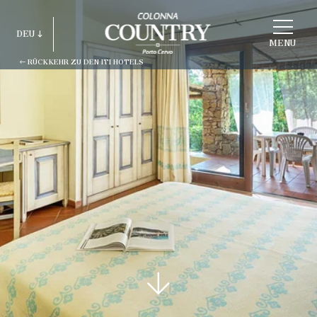
STRUKTUR
DEU
WÄHLEN
MENU
RÜCKKEHR ZU DEN ITI HOTELS
ITA
ENG
FRA
DEU
ESP
RUS