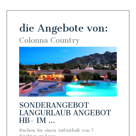
die Angebote von:
Colonna Country
Colo
SONDERANGEBOT
SON
BOT
LANGURLAUB ANGEBOT
LAN
HB- IM ...
BB - 
Buchen Sie einen Aufenthalt von 7
Buchen S