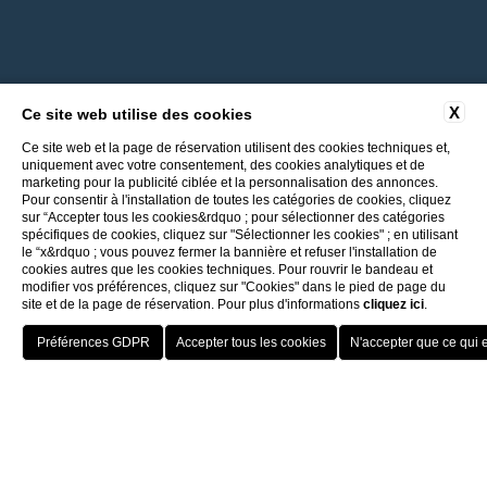
X
Ce site web utilise des cookies
Ce site web et la page de réservation utilisent des cookies techniques et,
uniquement avec votre consentement, des cookies analytiques et de
marketing pour la publicité ciblée et la personnalisation des annonces.
Pour consentir à l'installation de toutes les catégories de cookies, cliquez
sur “Accepter tous les cookies&rdquo ; pour sélectionner des catégories
spécifiques de cookies, cliquez sur "Sélectionner les cookies" ; en utilisant
le “x&rdquo ; vous pouvez fermer la bannière et refuser l'installation de
cookies autres que les cookies techniques. Pour rouvrir le bandeau et
modifier vos préférences, cliquez sur "Cookies" dans le pied de page du
site et de la page de réservation. Pour plus d'informations
cliquez ici
.
Retour aux Hôtels ITI
Meilleur taux
Porto Cervo - Colonna Resort
HOTEL
OFFERTE
VANTAGGI
PRENOTA
S. Teresa di Gallura - Grand Hotel Colonna Capo Testa
1 entrée gratuite au spa
Baja Sardinia - Grand Hotel Smeraldo Beach
Porto Rotondo - Colonna Beach Hotel
parking gratuit
Porto Cervo - Colonna Park Hotel
Porto Cervo - Colonna Country
Porto Rotondo - Colonna Du Golf