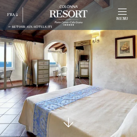
CHOISIR
FRA
HOTEL
MENU
RETOUR AUX HÔTELS ITI
ITA
ENG
FRA
DEU
ESP
RUS