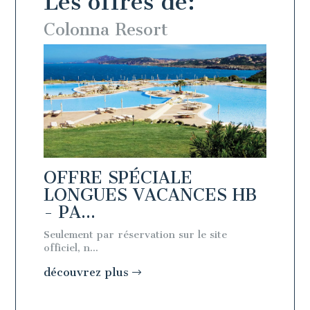
Les offres de:
Colonna Resort
Colo
OFFRE SPÉCIALE
OFFR
 -
LONGUES VACANCES HB
LON
- PA...
- PA.
Seulement par réservation sur le site
Seulemen
officiel, n...
officiel, n
découvrez plus
découv