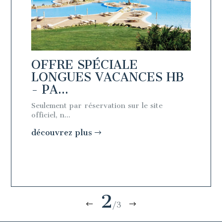
OFFRE SPÉCIALE
OFFR
 -
LONGUES VACANCES HB
LON
- PA...
- PA.
Seulement par réservation sur le site
Seulemen
officiel, n...
officiel, n
découvrez plus
découv
2
/3