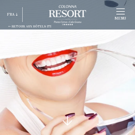
CHOISIR
FRA
HOTEL
MENU
RETOUR AUX HÔTELS ITI
ITA
ENG
FRA
DEU
ESP
RUS