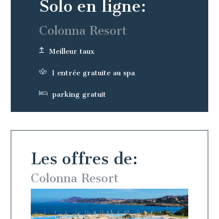
Solo en ligne:
Colonna Resort
Meilleur taux
1 entrée gratuite au spa
parking gratuit
Les offres de:
Colonna Resort
Colo