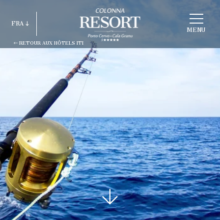
CHOISIR
FRA
HOTEL
MENU
RETOUR AUX HÔTELS ITI
ITA
ENG
FRA
DEU
ESP
RUS