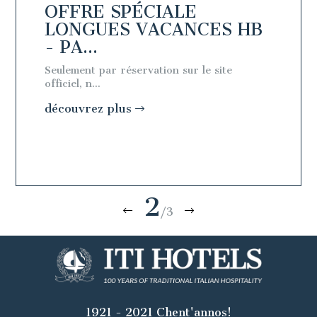
OFFRE SPÉCIALE
OFFR
 -
LONGUES VACANCES HB
LON
- PA...
- PA.
Seulement par réservation sur le site
Seulemen
officiel, n...
officiel, n
découvrez plus
découv
2
/3
1921 - 2021 Chent'annos!