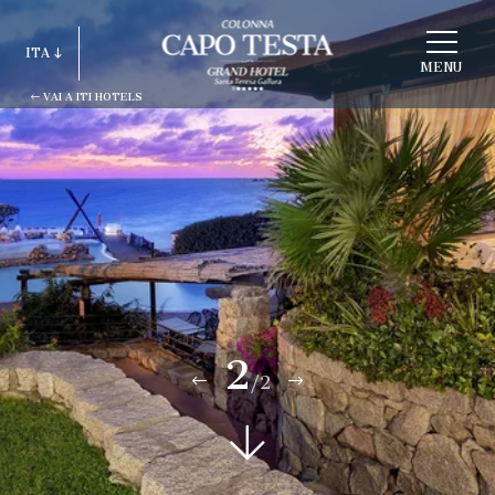
SCEGLI
ITA
STRUTTURA
MENU
VAI A ITI HOTELS
ITA
ENG
FRA
DEU
ESP
RUS
2
/2