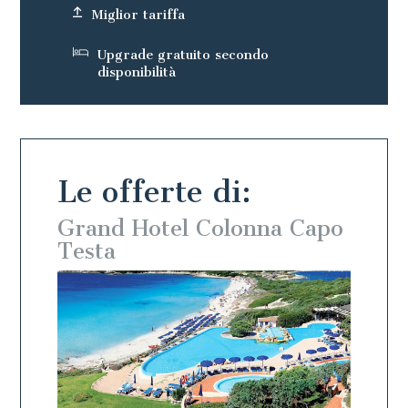
Miglior tariffa
Upgrade gratuito secondo
disponibilità
Le offerte di:
 Capo
Grand Hotel Colonna Capo
Gran
Testa
Test