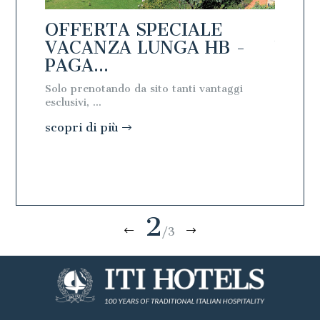
OFFERTA SPECIALE
OFFE
PAGA
VACANZA LUNGA HB -
VACA
PAGA...
PAGA
Solo prenotando da sito tanti vantaggi
Solo pre
esclusivi, ...
esclusivi, 
scopri di più
scopri 
2
/3