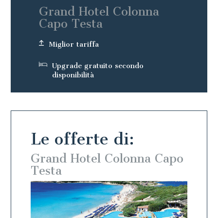
Grand Hotel Colonna
Capo Testa
Miglior tariffa
Upgrade gratuito secondo
disponibilità
Le offerte di:
 Capo
Grand Hotel Colonna Capo
Gran
Testa
Test