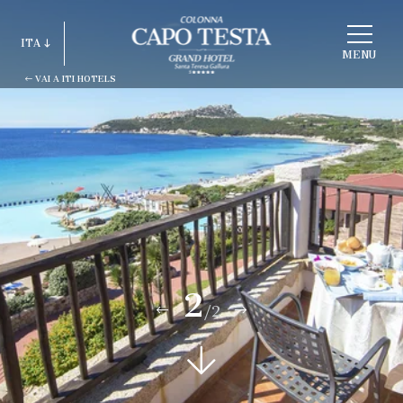
SCEGLI
ITA
STRUTTURA
MENU
VAI A ITI HOTELS
ITA
ENG
FRA
DEU
ESP
RUS
2
/2