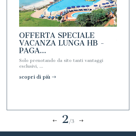
OFFERTA SPECIALE
OFFE
PAGA
VACANZA LUNGA HB -
VACA
PAGA...
PAGA
Solo prenotando da sito tanti vantaggi
Solo pre
esclusivi, ...
esclusivi, 
scopri di più
scopri 
2
/3