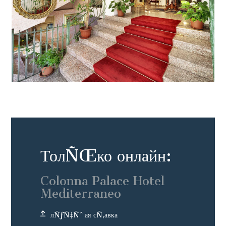
ТолÑŒко онлайн:
Colonna Palace Hotel
Mediterraneo
лÑƒÑ‡Ñˆая сÑ‚авка