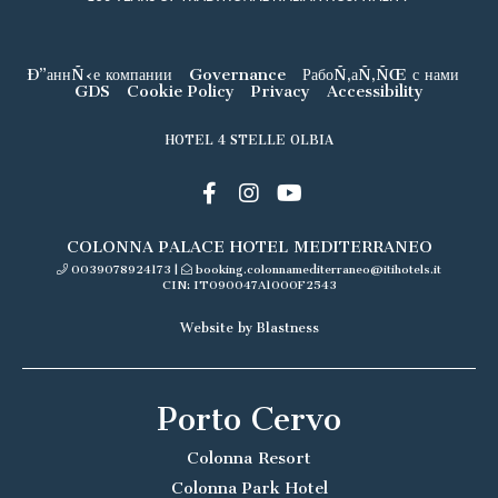
Ð”аннÑ‹е компании
Governance
РабоÑ‚аÑ‚ÑŒ с нами
GDS
Cookie Policy
Privacy
Accessibility
HOTEL 4 STELLE OLBIA
COLONNA PALACE HOTEL MEDITERRANEO
0039078924173
|
booking.colonnamediterraneo@itihotels.it
CIN: IT090047A1000F2543
Website by Blastness
Porto Cervo
Colonna Resort
Colonna Park Hotel