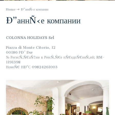
Home
Ð”аннÑ‹е компании
Ð”аннÑ‹е компании
COLONNA HOLIDAYS Srl
Piazza di Monte Citorio, 12
00186 РÐ˜Ðœ
№ РегисÑ‚Ñ€аÑ†ии в РеесÑ‚Ñ€е пÑ€едпÑ€ияÑ‚ий: RM-
1191398
НомеÑ€ НÐ”С 09824261003