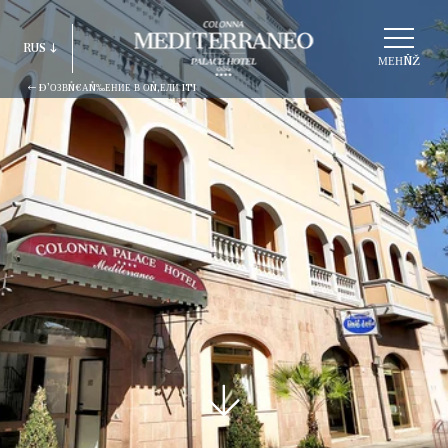
ВÑ‹БÑ€АÑ‚ÑŒ
RUS
СÑ‚Ñ€ÑƑКÑ‚ÑƑÑ€ÑƑ
МЕНÑŽ
Ð’ОЗВÑ€АÑ‰ЕНИЕ В ОÑ‚ЕЛИ ITI
ITA
ENG
FRA
DEU
ESP
RUS