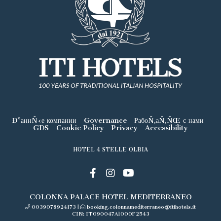
Ð”аннÑ‹е компании
Governance
РабоÑ‚аÑ‚ÑŒ с нами
GDS
Cookie Policy
Privacy
Accessibility
HOTEL 4 STELLE OLBIA
COLONNA PALACE HOTEL MEDITERRANEO
0039078924173
|
booking.colonnamediterraneo@itihotels.it
CIN: IT090047A1000F2543