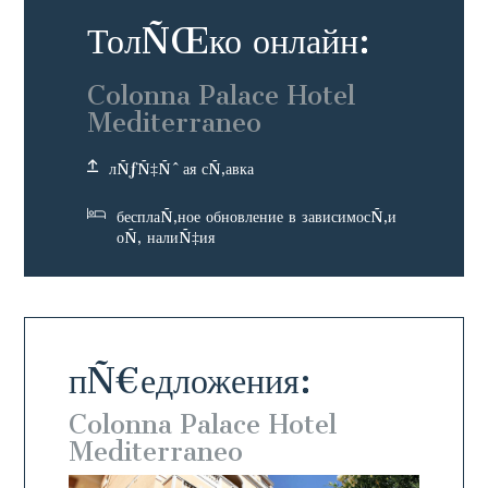
ТолÑŒко онлайн:
Colonna Palace Hotel
Mediterraneo
лÑƒÑ‡Ñˆая сÑ‚авка
бесплаÑ‚ное обновление в зависимосÑ‚и
оÑ‚ налиÑ‡ия
пÑ€едложения:
Colonna Palace Hotel
Colon
Mediterraneo
Medi