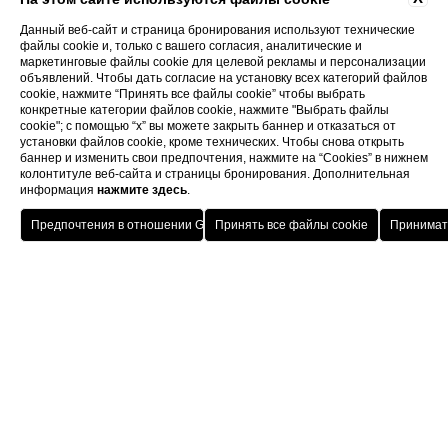
Данный веб-сайт и страница бронирования используют технические
файлы cookie и, только с вашего согласия, аналитические и
маркетинговые файлы cookie для целевой рекламы и персонализации
объявлений. Чтобы дать согласие на установку всех категорий файлов
cookie, нажмите “Принять все файлы cookie” чтобы выбрать
конкретные категории файлов cookie, нажмите "Выбрать файлы
cookie"; с помощью “x” вы можете закрыть баннер и отказаться от
установки файлов cookie, кроме технических. Чтобы снова открыть
баннер и изменить свои предпочтения, нажмите на “Cookies” в нижнем
колонтитуле веб-сайта и страницы бронирования. Дополнительная
информация
нажмите здесь
.
Ð’озвÑ€аÑ‰ение в оÑ‚ели ITI
лÑƒÑ‡Ñˆая сÑ‚авка
Porto Cervo - Colonna Resort
HOTEL
OFFERTE
VANTAGGI
PRENOTA
S. Teresa di Gallura - Grand Hotel Colonna Capo Testa
бесплаÑ‚ное обновление в зависимосÑ‚и оÑ‚
Baja Sardinia - Grand Hotel Smeraldo Beach
налиÑ‡ия
Porto Rotondo - Colonna Beach Hotel
Porto Cervo - Colonna Park Hotel
Porto Cervo - Colonna Country
Porto Rotondo - Colonna Du Golf
Porto Rotondo - Hotel Colonna San Marco
Olbia - Colonna Palace Hotel Mediterraneo
Antigua e Barbuda - Colonna Antigua Hotel