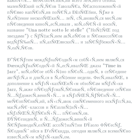
важнÑ‹Ñ… меÑ€опÑ€ияÑ‚ий всего леÑ‚него сезона:
маленÑŒкий осÑ‚Ñ€ов ТаволаÑ€а, Ñ€асположеннÑ‹й
пÑ€ямо напÑ€оÑ‚ив поÑ€Ñ‚а ÐžлÑŒбии, Ñƒже в
Ñ‚еÑ‡ение несколÑŒкиÑ… леÑ‚ сÑ‚ановиÑ‚ся месÑ‚ом
пÑ€оведения киноÑ„есÑ‚иваля , коÑ‚оÑ€Ñ‹й носиÑ‚
название "Una notte sotto le stelle" ("НоÑ‡ÑŒ под
звездами") с ÑƒÑ‡асÑ‚ием акÑ‚еÑ€ов и Ñ€ежиссеÑ€ов
ведÑƒÑ‰иÑ… иÑ‚алÑŒянскиÑ… и заÑ€ÑƒбежнÑ‹Ñ…
Ñ‚еаÑ‚Ñ€ов.
Ð”Ñ€Ñƒгим междÑƒнаÑ€однÑ‹м собÑ‹Ñ‚ием являеÑ‚ся
ÐœеждÑƒнаÑ€однÑ‹й Ñ„есÑ‚ивалÑŒ джаза "Time in
Jazz", коÑ‚оÑ€ое обÑ‹Ñ‡но пÑ€оÑ…одиÑ‚ в сеÑ€едине
авгÑƒсÑ‚а и длиÑ‚ся в Ñ‚еÑ‡ение недели. ФесÑ‚ивалÑŒ, в
дополнение к мÑƒзÑ‹калÑŒнÑ‹м обзоÑ€ам мÑƒзÑ‹ки
Jazz, Ñ‚акже пÑ€едÑƒсмаÑ‚Ñ€иваеÑ‚ пÑ€оведение сеÑ€ии
Ñ…ÑƒдожесÑ‚веннÑ‹Ñ… и кÑƒлÑŒÑ‚ÑƒÑ€нÑ‹Ñ…
меÑ€опÑ€ияÑ‚ий, вÑ‹сÑ‚авок совÑ€еменного искÑƒссÑ‚ва,
масÑ‚еÑ€-классов и Ñ€азлиÑ‡нÑ‹Ñ…
кÑƒлÑŒÑ‚ÑƒÑ€нÑ‹Ñ… пÑ€оекÑ‚ов.
ÐŸÑ€езиденÑ‚ и Ñ…ÑƒдожесÑ‚веннÑ‹й
Ñ€ÑƒководиÑ‚елÑŒ ассоÑ†иаÑ†ии ÐŸаоло ФÑ€есÑƒ,
Ñ€одивÑˆийся в Ð‘еÑ€кидда, сегодня являеÑ‚ся всемиÑ€но
извесÑ‚нÑ‹м мÑƒзÑ‹канÑ‚ом.