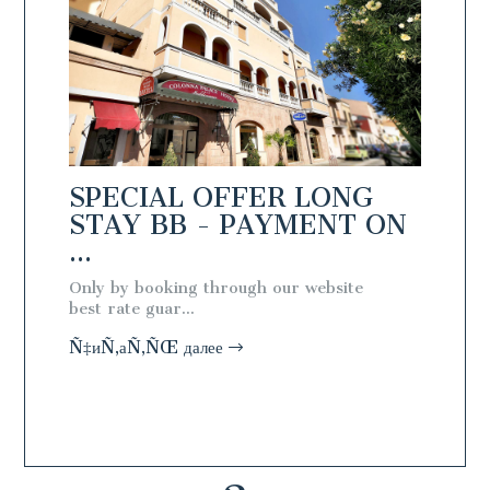
NG
SPECIAL OFFER LONG
SPEC
N
STAY BB - PAYMENT ON
STAY
...
ARR..
l
Only by booking through our website
Book a 4
best rate guar...
discount 
Ñ‡иÑ‚аÑ‚ÑŒ далее
Ñ‡иÑ‚а