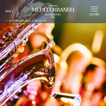
ВÑ‹БÑ€АÑ‚ÑŒ
RUS
СÑ‚Ñ€ÑƑКÑ‚ÑƑÑ€ÑƑ
МЕНÑŽ
Ð’ОЗВÑ€АÑ‰ЕНИЕ В ОÑ‚ЕЛИ ITI
ITA
ENG
FRA
DEU
ESP
RUS
2
/3