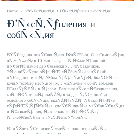
Home
ÐžкÑ€есÑ‚носÑ‚и
Ð’Ñ‹сÑ‚Ñƒпления и собÑ‹Ñ‚ия
Ð’Ñ‹сÑ‚Ñƒпления и
собÑ‹Ñ‚ия
ÐŸÑ€аздник покÑ€овиÑ‚еля ÐžлÑŒбии, Сан СимплиÑ‡ио,
оÑ‚меÑ‡аеÑ‚ся 15 мая вслед за Ñ‚Ñ€адиÑ†ионной
пÑ€огÑ€аммой деÑ€евенскиÑ… пÑ€аздников.
ЭÑ‚о обÑ‹Ñ‡но оÑ‡енÑŒ лÑŽбимÑ‹й и яÑ€кий
пÑ€аздник, в коÑ‚оÑ€ом ÑƒÑ‡асÑ‚вÑƒеÑ‚ болÑŒÑˆое
колиÑ‡есÑ‚во месÑ‚нÑ‹Ñ… жиÑ‚елей и обиÑ‚аÑ‚елей
Ð“аллÑƒÑ€Ñ‹ в Ñ†елом. РелигиознÑ‹е пÑ€азднования,
коÑ‚оÑ€Ñ‹е наÑ‡инаÑŽÑ‚ся за девяÑ‚ÑŒ дней до
основного собÑ‹Ñ‚ия, вклÑŽÑ‡аÑŽÑ‚ Ñ€азлиÑ‡нÑ‹е
кÑƒлÑŒÑ‚ÑƒÑ€нÑ‹е, споÑ€Ñ‚ивнÑ‹е меÑ€опÑ€ияÑ‚ия
и Ñ€азвлеÑ‡ения, Ñ‚акие как конÑ†еÑ€Ñ‚Ñ‹,
Ñ„ейеÑ€веÑ€ки и аÑ‚Ñ‚Ñ€акÑ†ионÑ‹.
Ð’ иÑŽле оÑ€ганизовÑ‹ваеÑ‚ся одно из самÑ‹Ñ…