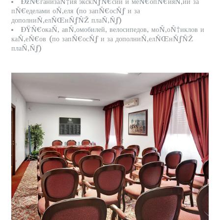
ÐžÑ€ганизаÑ†ия экскÑƒÑ€сий и меÑ€опÑ€ияÑ‚ий за
пÑ€еделами оÑ‚еля (по запÑ€осÑƒ и за
дополниÑ‚елÑŒнÑƒÑŽ плаÑ‚Ñƒ)
ÐŸÑ€окаÑ‚ авÑ‚омобилей, велосипедов, моÑ‚оÑ†иклов и
каÑ‚еÑ€ов (по запÑ€осÑƒ и за дополниÑ‚елÑŒнÑƒÑŽ
плаÑ‚Ñƒ)