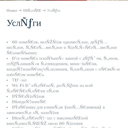
Home
ÐžÑ‚елÑŒ
УслÑƒги
УслÑƒги
60 номеÑ€ов, вклÑŽÑ‡ая одномесÑ‚ное, двÑƒÑ…
месÑ‚ное, Ñ‚Ñ€еÑ…месÑ‚ное и Ñ‡еÑ‚Ñ‹Ñ€еÑ…месÑ‚ное
Ñ€азмеÑ‰ение;
Ð’се номеÑ€а оснаÑ‰енÑ‹ ванной с дÑƒÑˆем, Ñ„еном,
спÑƒÑ‚никовÑ‹м Ñ‚елевидением, мини-баÑ€ом,
кондиÑ†ионеÑ€ом/оÑ‚оплением, Ñ‚елеÑ„оном с пÑ€ямÑ‹м
набоÑ€ом номеÑ€а.
ТÐ’-зал
Wi-Fi Ð˜нÑ‚еÑ€неÑ‚ досÑ‚Ñƒпен на всей
Ñ‚еÑ€Ñ€иÑ‚оÑ€ии оÑ‚еля
ÐŸÑ€аÑ‡еÑ‡ная
ÐšондиÑ†ионеÑ€
ÐŸаÑ€ковка для клиенÑ‚ов (неоÑ…Ñ€аняемая)
в
зависимосÑ‚и оÑ‚ налиÑ‡ия
ÐšонÑ„еÑ€енÑ†-зал с максималÑŒной
вмесÑ‚имосÑ‚ÑŒÑŽ около 60 Ñ‡еловек