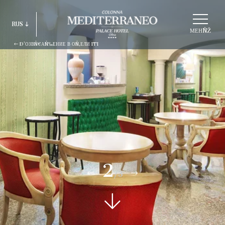
ВÑ‹БÑ€АÑ‚ÑŒ
RUS
СÑ‚Ñ€ÑƑКÑ‚ÑƑÑ€ÑƑ
МЕНÑŽ
Ð’ОЗВÑ€АÑ‰ЕНИЕ В ОÑ‚ЕЛИ ITI
ITA
ENG
FRA
DEU
ESP
RUS
2
/3