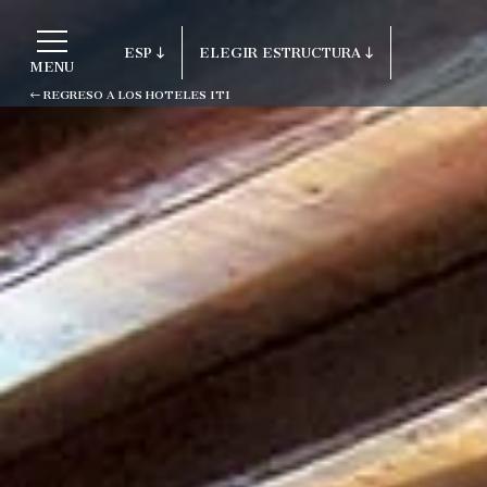
ESP
ELEGIR ESTRUCTURA
MENU
REGRESO A LOS HOTELES ITI
ITA
Regreso a los Hoteles ITI
ENG
FRA
Porto Cervo - Colonna Resort
DEU
S. Teresa di Gallura - Grand Hotel C
ESP
Testa
RUS
Baja Sardinia - Grand Hotel Smerald
Porto Rotondo - Colonna Beach Hotel
Porto Cervo - Colonna Park Hotel
Porto Cervo - Colonna Country
Porto Rotondo - Colonna Du Golf
Porto Rotondo - Hotel Colonna San M
Olbia - Colonna Palace Hotel Mediter
Antigua e Barbuda - Colonna Antigua 