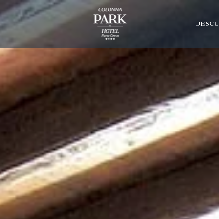
DESCU
Mejor tarifa
Botella Prosecco
olonna Capo
Actualización gratuita seg
o Beach
disponibilidad
arco
raneo
Hotel