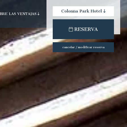
Colonna Park Hotel
BRE LAS VENTAJAS
check-out:
check-in:
RESERVA
cancelar / modificar reserva
ún