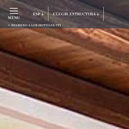
ESP
ELEGIR ESTRUCTURA
MENU
REGRESO A LOS HOTELES ITI
ITA
Regreso a los Hoteles ITI
ENG
FRA
Porto Cervo - Colonna Resort
DEU
S. Teresa di Gallura - Grand Hotel C
ESP
Testa
RUS
Baja Sardinia - Grand Hotel Smerald
Porto Rotondo - Colonna Beach Hotel
Porto Cervo - Colonna Park Hotel
Porto Cervo - Colonna Country
Porto Rotondo - Colonna Du Golf
Porto Rotondo - Hotel Colonna San M
Olbia - Colonna Palace Hotel Mediter
Antigua e Barbuda - Colonna Antigua 