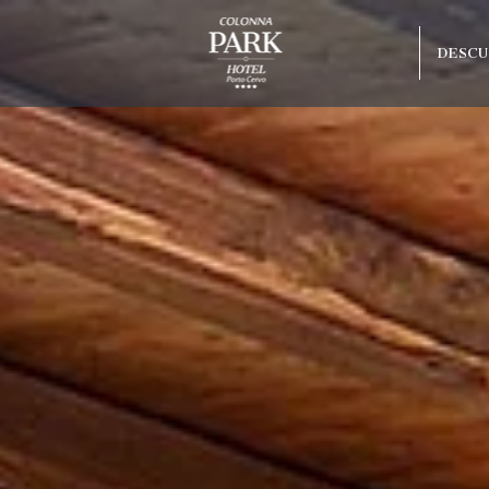
DESCU
Mejor tarifa
Botella Prosecco
olonna Capo
Actualización gratuita seg
o Beach
disponibilidad
arco
raneo
Hotel