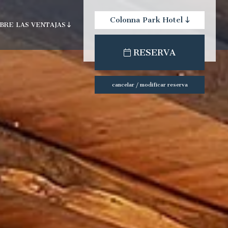
Colonna Park Hotel
BRE LAS VENTAJAS
check-out:
check-in:
RESERVA
cancelar / modificar reserva
ún