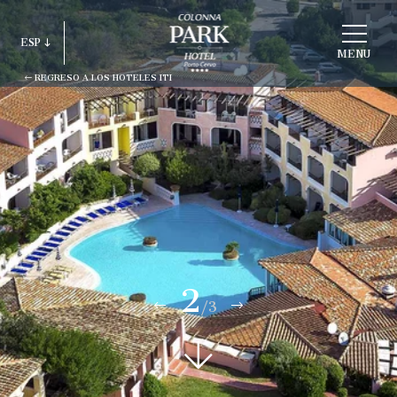
ELEGIR
ESP
ESTRUCTURA
MENU
REGRESO A LOS HOTELES ITI
ITA
ENG
FRA
DEU
ESP
RUS
2
/3