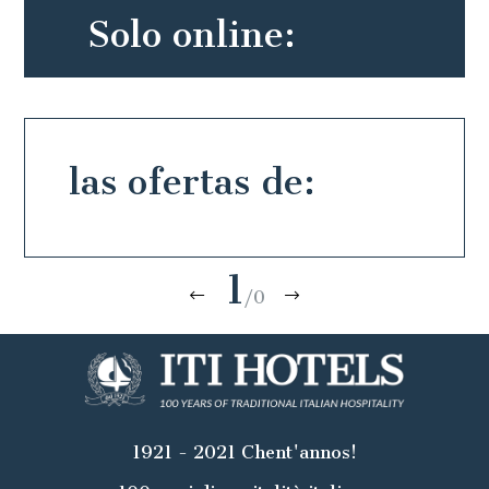
Solo online:
las ofertas de:
1
/0
1921 - 2021 Chent'annos!