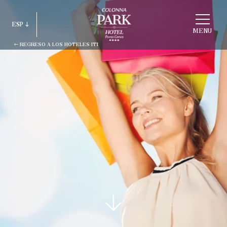
ELEGIR
ESP
ESTRUCTURA
MENU
REGRESO A LOS HOTELES ITI
ITA
ENG
FRA
DEU
ESP
RUS