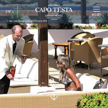
ELEGIR
ESP
ESTRUCTURA
MENU
REGRESO A LOS HOTELES ITI
ITA
ENG
FRA
DEU
ESP
RUS
2
/3