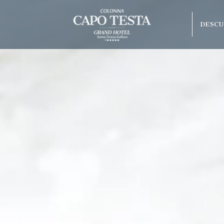
DESCU
Mejor tarifa
Actualización gratuita seg
olonna Capo
disponibilidad
o Beach
arco
raneo
Hotel