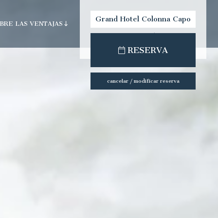
Grand Hotel Colonna Capo
BRE LAS VENTAJAS
Testa
check-out:
check-in:
RESERVA
ún
cancelar / modificar reserva