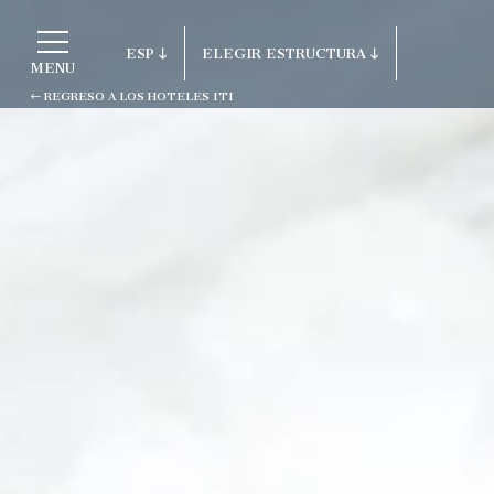
ESP
ELEGIR ESTRUCTURA
MENU
REGRESO A LOS HOTELES ITI
ITA
Regreso a los Hoteles ITI
ENG
FRA
Porto Cervo - Colonna Resort
DEU
S. Teresa di Gallura - Grand Hotel C
ESP
Testa
RUS
Baja Sardinia - Grand Hotel Smerald
Porto Rotondo - Colonna Beach Hotel
Porto Cervo - Colonna Park Hotel
Porto Cervo - Colonna Country
Porto Rotondo - Colonna Du Golf
Porto Rotondo - Hotel Colonna San M
Olbia - Colonna Palace Hotel Mediter
Antigua e Barbuda - Colonna Antigua 