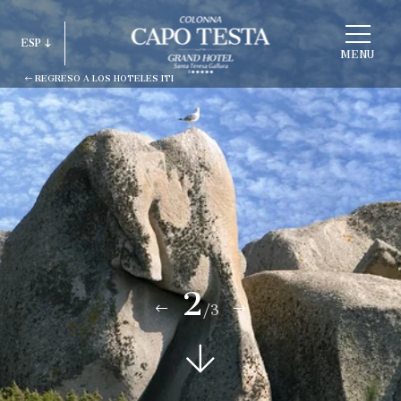
ELEGIR
ESP
ESTRUCTURA
MENU
REGRESO A LOS HOTELES ITI
ITA
ENG
FRA
DEU
ESP
RUS
2
/3