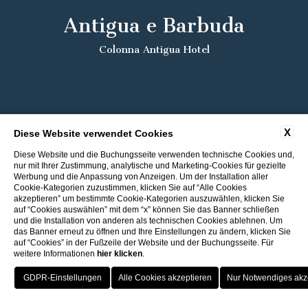
Antigua e Barbuda
Colonna Antigua Hotel
X
Diese Website verwendet Cookies
Diese Website und die Buchungsseite verwenden technische Cookies und,
nur mit Ihrer Zustimmung, analytische und Marketing-Cookies für gezielte
Werbung und die Anpassung von Anzeigen. Um der Installation aller
Cookie-Kategorien zuzustimmen, klicken Sie auf “Alle Cookies
akzeptieren” um bestimmte Cookie-Kategorien auszuwählen, klicken Sie
auf “Cookies auswählen” mit dem “x” können Sie das Banner schließen
und die Installation von anderen als technischen Cookies ablehnen. Um
das Banner erneut zu öffnen und Ihre Einstellungen zu ändern, klicken Sie
auf “Cookies” in der Fußzeile der Website und der Buchungsseite. Für
weitere Informationen
hier klicken
.
Rückkehr zu den ITI Hotels
Bester Preis
Porto Cervo - Colonna Resort
HOTEL
OFFERTE
VANTAGGI
PRENOTA
S. Teresa di Gallura - Grand Hotel Colonna Capo Testa
1 freier Eintritt ins Spa
Baja Sardinia - Grand Hotel Smeraldo Beach