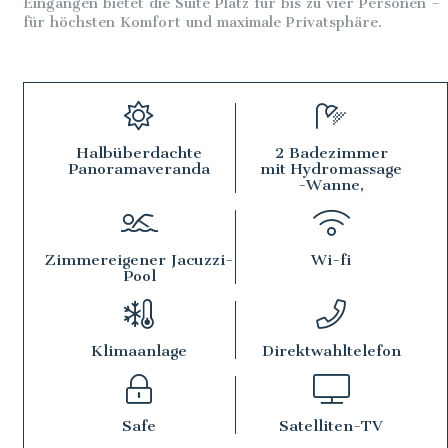
Eingängen bietet die Suite Platz für bis zu vier Personen –
für höchsten Komfort und maximale Privatsphäre.
Halbüberdachte
2 Badezimmer
Panoramaveranda
mit Hydromassage
-Wanne,
Zimmereigener Jacuzzi-
Wi-fi
Pool
Klimaanlage
Direktwahltelefon
Safe
Satelliten-TV