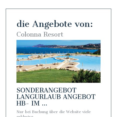
die Angebote von:
Colonna Resort
Colo
SONDERANGEBOT
SON
BOT
LANGURLAUB ANGEBOT
LAN
HB- IM ...
FB - 
Nur bei Buchung über die Website viele
Nur bei 
exklusive ...
exklusive 