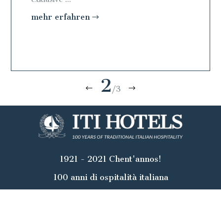
mehr erfahren
mehr e
2
/3
1921 - 2021 Chent'annos!
100 anni di ospitalità italiana