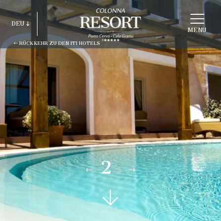
STRUKTUR
DEU
WÄHLEN
MENU
RÜCKKEHR ZU DEN ITI HOTELS
ITA
ENG
FRA
DEU
ESP
RUS
2
/2