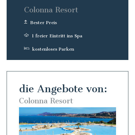
Colonna Resort
Bester Preis
1 freier Eintritt ins Spa
kostenloses Parken
die Angebote von:
Colonna Resort
Colo