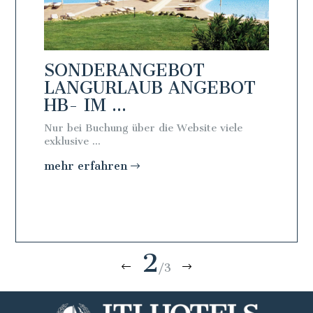
SONDERANGEBOT
SON
BOT
LANGURLAUB ANGEBOT
LAN
HB- IM ...
FB - 
Nur bei Buchung über die Website viele
Nur bei 
exklusive ...
exklusive 
mehr erfahren
mehr e
2
/3