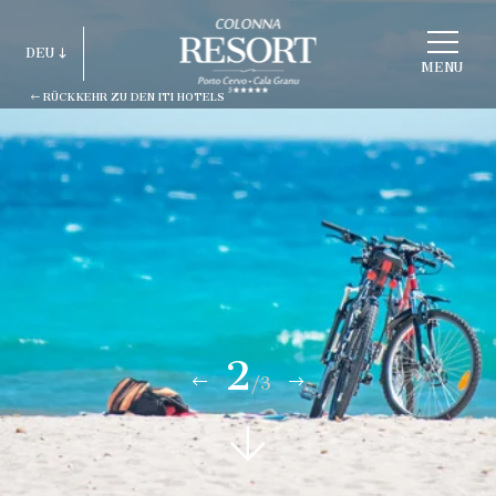
STRUKTUR
DEU
WÄHLEN
MENU
RÜCKKEHR ZU DEN ITI HOTELS
ITA
ENG
FRA
DEU
ESP
RUS
2
/3